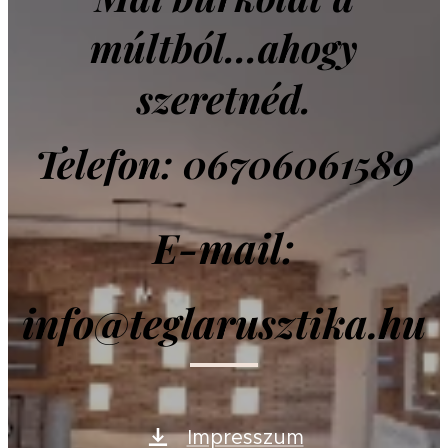
múltból...ahogy
szeretnéd.
Telefon: 06706061589
E-mail:
info@teglarusztika.hu
Impresszum