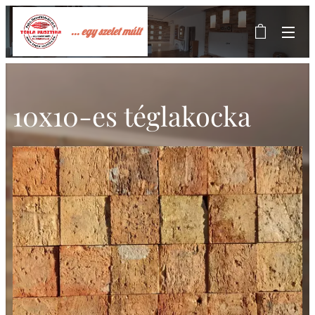
... egy szelet múlt
10x10-es téglakocka