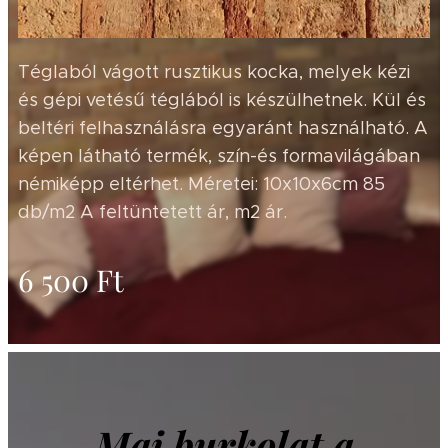
Téglaból vágott rusztikus kocka, melyek kézi
és gépi vetésű téglából is készülhetnek. Kül és
beltéri felhasználásra egyaránt használható. A
képen látható termék, szín-és formavilágában
némiképp eltérhet. Méretei: 10x10x6cm 85
db/m2 A feltüntetett ár, m2 ár.
6 500
Ft
Mai burkolat a