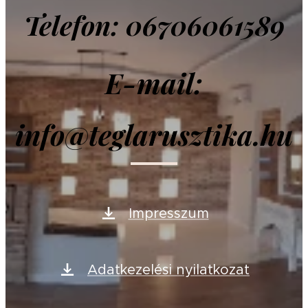
Telefon: 06706061589
E-mail:
info@teglarusztika.hu
Impresszum
Adatkezelési nyilatkozat