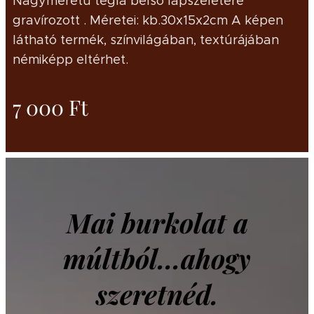
Nagyméretű tégla belső lapszeletére
gravírozott . Méretei: kb.30x15x2cm A képen
látható termék, színvilágában, textúrájában
némiképp eltérhet.
7 000
Ft
Mai burkolat a
múltból...ahogy
szeretnéd.