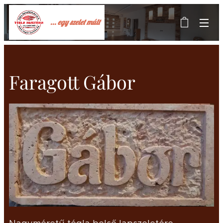
... egy szelet múlt
Faragott Gábor