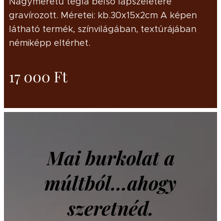
Nagyméretű tégla belső lapszeletére
gravírozott. Méretei: kb.30x15x2cm A képen
látható termék, színvilágában, textúrájában
némiképp eltérhet.
17 000
Ft
Mai burkolat a
múltból...ahogy
szeretnéd.