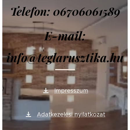
Telefon: 06706061589
E-mail:
info@teglarusztika.hu
Impresszum
Adatkezelési nyilatkozat