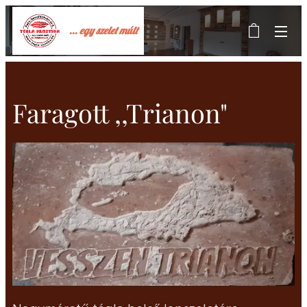
... egy szelet múlt
Faragott ,,Trianon"