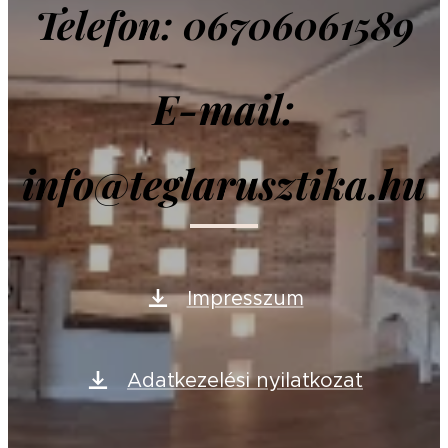
Telefon: 06706061589
E-mail:
info@teglarusztika.hu
Impresszum
Adatkezelési nyilatkozat