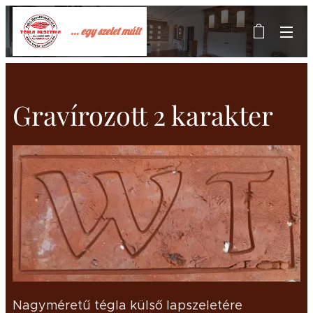
... egy szelet múlt
Gravírozott 2 karakter
Nagyméretű tégla külső lapszeletére