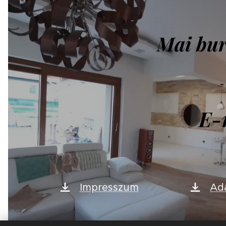
Mai bur
E-
Impresszum
Ada