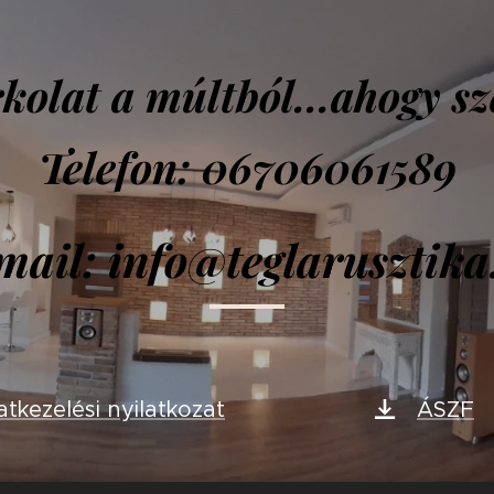
kolat a múltból...ahogy sz
Telefon: 06706061589
mail: info@teglarusztika
tkezelési nyilatkozat
ÁSZF