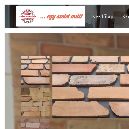
... egy szelet múlt
Kezdőlap
Sz