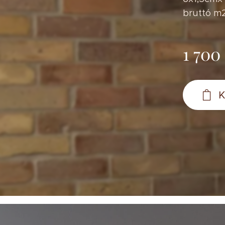
bruttó m2
1 700
K