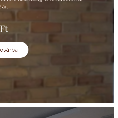
 ár.
Ft
osárba