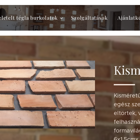
eletelt tégla burkolatok
Szolgáltatások
Ajánlatk
Kism
Kisméretű
egész sze
eltörtek,
felhaszná
formavilá
6x1,5cmx 