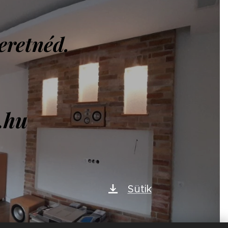
eretnéd.
.hu
Sütik