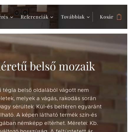
érés
Referenciák
Továbbiak
Kosár
éretű belső mozaik
 tégla belső oldalából vágott nem
letek, melyek a vágás, rakodás során
 vagy sérültek. Kül-és beltéren egyaránt
lható. A képen látható termék szín-és
gában némiképp eltérhet. Méretei: Kb.
változó hosszúság. A feltüntetett ár