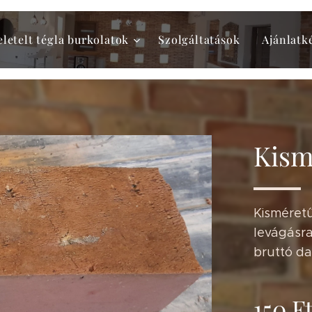
eletelt tégla burkolatok
Szolgáltatások
Ajánlatk
Kismé
Kisméretű
levágásra
bruttó da
150
F