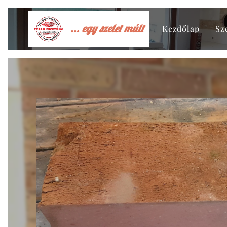
... egy szelet múlt
Kezdőlap
Sz