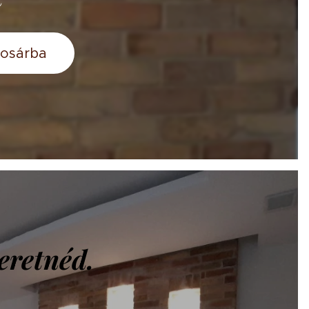
osárba
eretnéd.