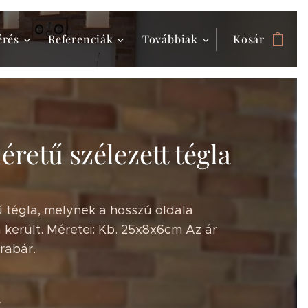
érés
Referenciák
Továbbiak
Kosár
retű szélezett tégla
 tégla, melynek a hosszú oldala
 került. Méretei: Kb. 25x8x6cm Az ár
rabár.
t