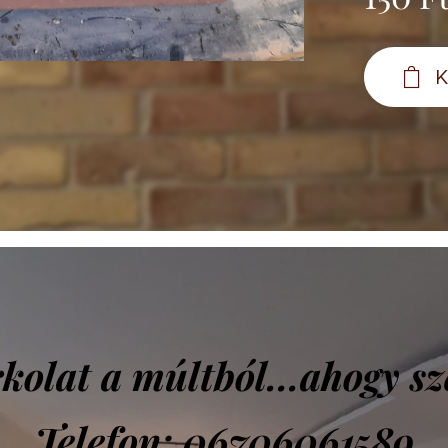
K
kolat a múltból...ahogy sz
Telefon: 06706061589