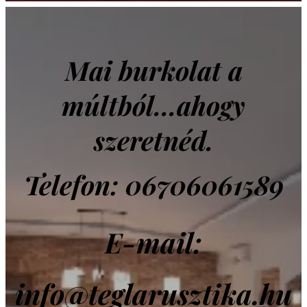
Mai burkolat a
múltból...ahogy
szeretnéd.
Telefon: 06706061589
E-mail:
info@teglarusztika.hu