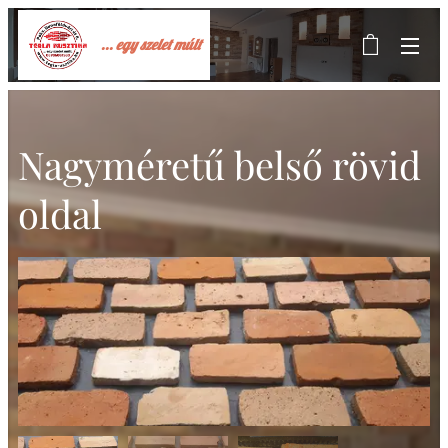
... egy szelet múlt
Nagyméretű belső rövid
oldal