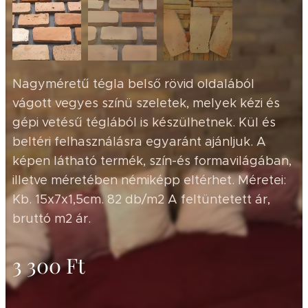
Nagyméretű tégla belső rövid oldalából
vágott vegyes színü szeletek, melyek kézi és
gépi vetésű téglából is készülhetnek. Kül és
beltéri felhasználásra egyaránt ajánljuk. A
képen látható termék, szín-és formavilágában,
illetve méretében némiképp eltérhet. Méretei:
Kb. 15x7x1,5cm. 82 db/m2 A feltüntetett ár,
bruttó m2 ár.
3 300
Ft