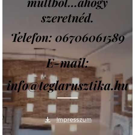
múltból...ahogy
szeretnéd.
Telefon: 06706061589
E-mail:
info@teglarusztika.hu
Impresszum