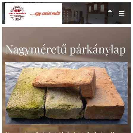
... egy szelet múlt
Nagyméretű párkánylap