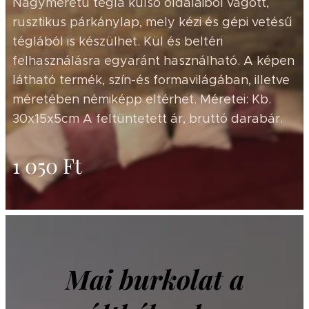
Nagyméretű tégla külső oldalaiból vágott,
rusztikus párkánylap, mely kézi és gépi vetésű
téglából is készülhet. Kül és beltéri
felhasználásra egyaránt használható. A képen
látható termék, szín-és formavilágában, illetve
méretében némiképp eltérhet. Méretei: Kb.
30x15x5cm A feltüntetett ár, bruttó darabár.
1 050
Ft
Mai burkolat a