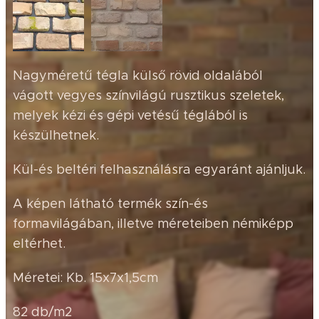
Nagyméretű tégla külső rövid oldalából
vágott vegyes színvilágú rusztikus szeletek,
melyek kézi és gépi vetésű téglából is
készülhetnek.
Kül-és beltéri felhasználásra egyaránt ajánljuk.
A képen látható termék szín-és
formavilágában, illetve méreteiben némiképp
eltérhet.
Méretei: Kb. 15x7x1,5cm
82 db/m2