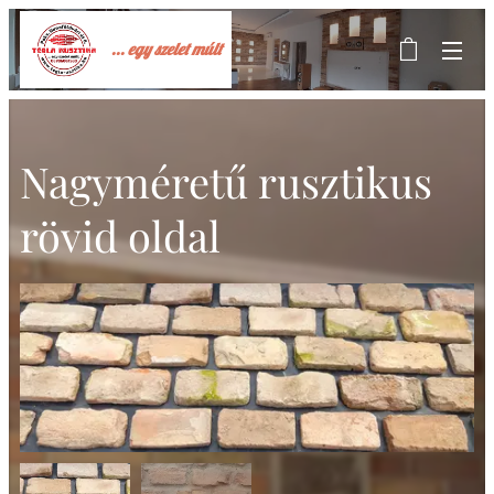
... egy szelet múlt
Nagyméretű rusztikus
rövid oldal