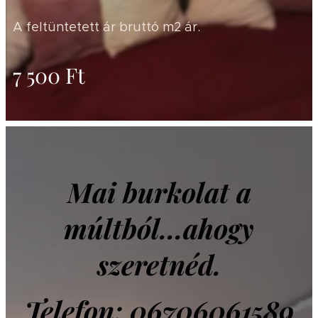
A feltüntetett ár bruttó m2 ár.
7 500
Ft
Mai burkolat a
múltból...ahogy
szeretnéd.
Telefon: 06706061589