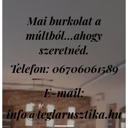
Mai burkolat a
múltból...ahogy
szeretnéd.
Telefon: 06706061589
E-mail:
info@teglarusztika.hu