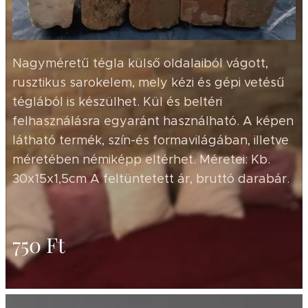
Nagyméretű tégla külső oldalaiból vágott,
rusztikus sarokelem, mely kézi és gépi vetésű
téglából is készülhet. Kül és beltéri
felhasználásra egyaránt használható. A képen
látható termék, szín-és formavilágában, illetve
méretében némiképp eltérhet. Méretei: Kb.
30x15x1,5cm A feltüntetett ár, bruttó darabár.
750
Ft