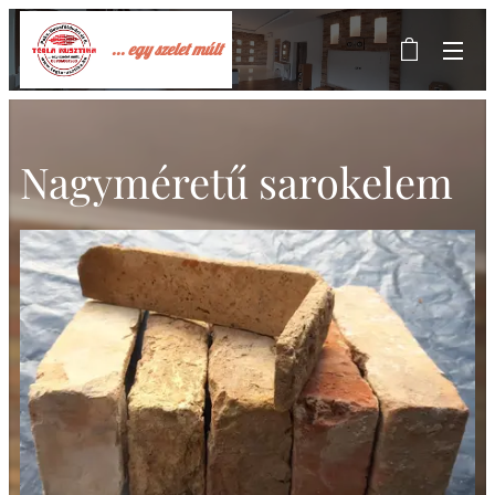
... egy szelet múlt
Nagyméretű sarokelem