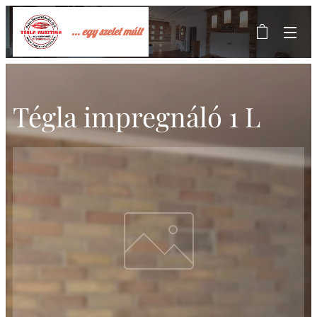
... egy szelet múlt
Tégla impregnáló 1 L