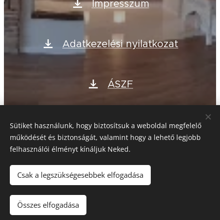
Impresszum
Adatkezelési nyilatkozat
ÁSZF
Sütik
Sütiket használunk, hogy biztosítsuk a weboldal megfelelő
működését és biztonságát, valamint hogy a lehető legjobb
felhasználói élményt kínáljuk Neked.
Sütik
Csak a legszükségesebbek elfogadása
Kosárba
Összes elfogadása