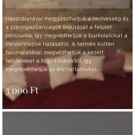
Használatával meggátolhatjuk a nedvesség és
a szennyezőanyagok bejutását a felület
pórusaiba, így megvédhetjük a burkolatokat a
mindennapok hatásaitól. A termék kültéri
használatával megvédhetjük a kezelt
felületeket a fagyáskároktól, így
megnövelhetjük az élettartamukat.
3 000
Ft