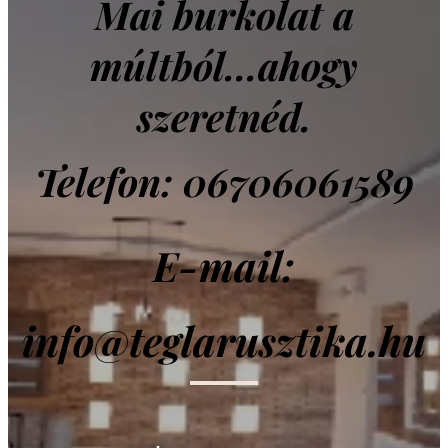
Mai burkolat a
múltból...ahogy
szeretnéd.
Telefon: 06706061589
E-mail:
info@teglarusztika.hu