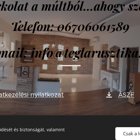
kolat a múltból...ahogy sz
Telefon: 06706061589
mail: info@teglarusztika
tkezelési nyilatkozat
ÁSZF
dését és biztonságát, valamint
Csak a 
Sütik