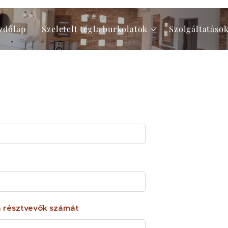
zdőlap
Szeletelt tégla burkolatok
Szolgáltatáso
a résztvevők számát