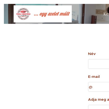
... egy szelet múlt
Ke
Név
E-mail
Adja meg 