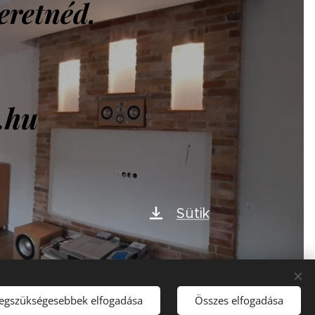
eretnéd.
.hu
Sütik
legszükségesebbek elfogadása
Összes elfogadása