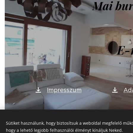
Mai bur
E-
Impresszum
Ada
Sütiket használunk, hogy biztosítsuk a weboldal megfelelő műkö
hogy a lehető legjobb felhasználói élményt kínáljuk Neked.